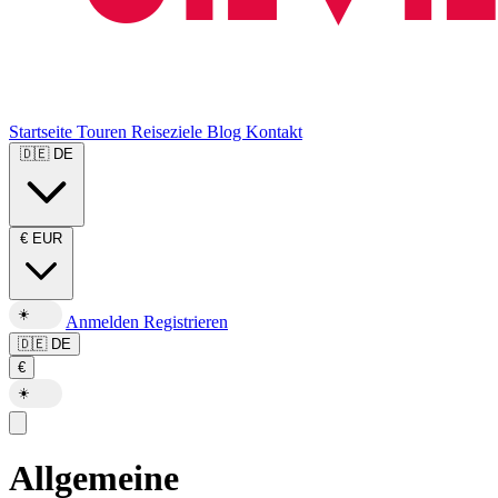
Startseite
Touren
Reiseziele
Blog
Kontakt
🇩🇪
DE
€
EUR
☀️
Anmelden
Registrieren
🇩🇪
DE
€
☀️
Allgemeine