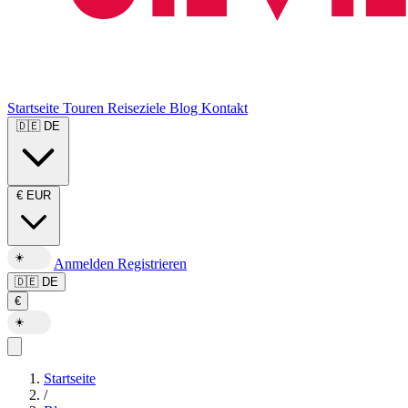
Startseite
Touren
Reiseziele
Blog
Kontakt
🇩🇪
DE
€
EUR
☀️
Anmelden
Registrieren
🇩🇪
DE
€
☀️
Startseite
/