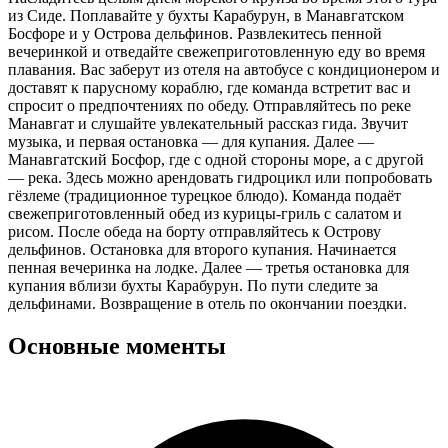
из Сиде. Поплавайте у бухты Карабурун, в Манавгатском
Босфоре и у Острова дельфинов. Развлекитесь пенной
вечеринкой и отведайте свежеприготовленную еду во время
плавания. Вас заберут из отеля на автобусе с кондиционером и
доставят к парусному кораблю, где команда встретит вас и
спросит о предпочтениях по обеду. Отправляйтесь по реке
Манавгат и слушайте увлекательный рассказ гида. Звучит
музыка, и первая остановка — для купания. Далее —
Манавгатский Босфор, где с одной стороны море, а с другой
— река. Здесь можно арендовать гидроцикл или попробовать
гёзлеме (традиционное турецкое блюдо). Команда подаёт
свежеприготовленный обед из курицы-гриль с салатом и
рисом. После обеда на борту отправляйтесь к Острову
дельфинов. Остановка для второго купания. Начинается
пенная вечеринка на лодке. Далее — третья остановка для
купания вблизи бухты Карабурун. По пути следите за
дельфинами. Возвращение в отель по окончании поездки.
Основные моменты