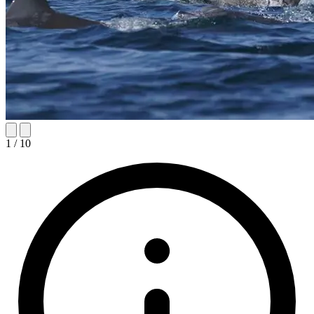
1
/
10