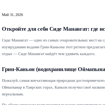
Май 31, 2026
Откройте для себя Сиде Манавгат: где и
Сиде Манавгат — одно из самых очаровательных мест на
изумрудными водами Грин-Каньона этот регион предлагает
отдых — Сиде Манавгат найдёт чем удивить каждого.
Грин-Каньон (водохранилище Оймапына
Пожалуй, самая впечатляющая природная достопримечате
Оймапынар в Таврских горах. Каньон получил своё назван
нереальным.
По обеим сторонам возвышаются высокие известняковые ск