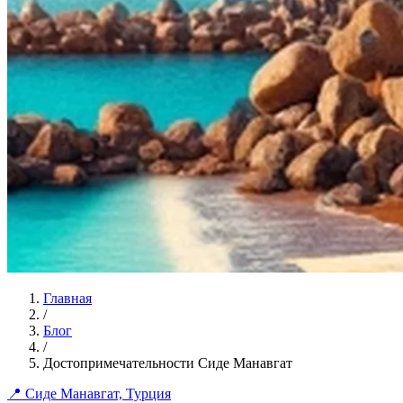
Главная
/
Блог
/
Достопримечательности Сиде Манавгат
📍 Сиде Манавгат, Турция