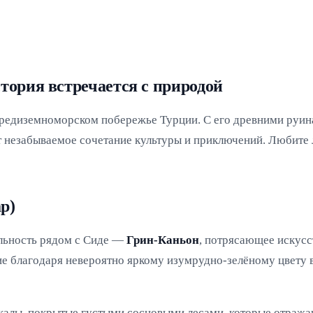
стория встречается с природой
 средиземноморском побережье Турции. С его древними ру
 незабываемое сочетание культуры и приключений. Любите 
р)
льность рядом с Сиде —
Грин-Каньон
, потрясающее искус
ие благодаря невероятно яркому изумрудно-зелёному цвету 
алы, покрытые густыми сосновыми лесами, которые отражаю