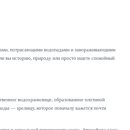
инами, потрясающими водопадами и завораживающими
ли вы историю, природу или просто ищете спокойный
ственное водохранилище, образованное плотиной
воды — зрелищу, которое поначалу кажется почти
тся в зеркальной поверхности озера. Атмосфера здесь