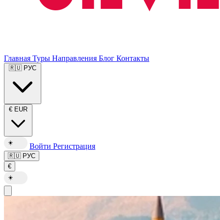
Главная
Туры
Направления
Блог
Контакты
🇷🇺
РУС
€
EUR
☀️
Войти
Регистрация
🇷🇺
РУС
€
☀️