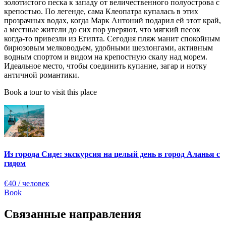
золотистого песка к западу от величественного полуострова с
крепостью. По легенде, сама Клеопатра купалась в этих
прозрачных водах, когда Марк Антоний подарил ей этот край,
а местные жители до сих пор уверяют, что мягкий песок
когда-то привезли из Египта. Сегодня пляж манит спокойным
бирюзовым мелководьем, удобными шезлонгами, активным
водным спортом и видом на крепостную скалу над морем.
Идеальное место, чтобы соединить купание, загар и нотку
античной романтики.
Book a tour to visit this place
Из города Сиде: экскурсия на целый день в город Аланья с
гидом
€40
/ человек
Book
Связанные направления