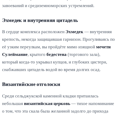
завоеваний и средиземноморских устремлений.
Эхмедек и внутренняя цитадель
В сердце комплекса расположен
Эхмедек
— внутренняя
крепость, некогда защищавшая гарнизон. Прогуливаясь по
её узким переулкам, вы пройдёте мимо изящной
мечети
Сулеймание
, крытого
бедестена
(торгового зала),
который когда-то укрывал купцов, и глубоких цистерн,
снабжавших цитадель водой во время долгих осад.
Византийские отголоски
Среди сельджукской каменной кладки притаилась
небольшая
византийская церковь
— тихое напоминание
о том, что эта скала была желанной задолго до прихода